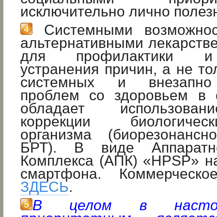
исключительно лично полез
Системными возможност
альтернативными лекарств
для профилактики и 
устранения причин, а не то
системных и внезапно
проблем со здоровьем в 
обладает использован
коррекции биологиче
организма (биорезонанс
БРТ). В виде Аппаратно
Комплекса (АПК) «HPSP» н
смартфона. Коммерческо
ЗДЕСЬ
.
В целом в настоя