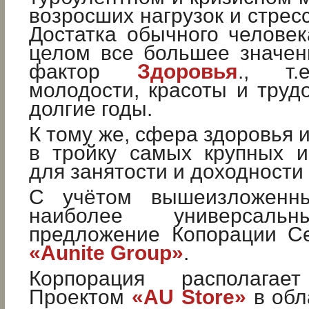
возросших нагрузок и стрес
Достатка обычного челове
целом все большее значен
фактор
Здоровья
., т.
молодости, красоты и труд
долгие годы.
К тому же, сфера здоровья 
в тройку самых крупных и
для занятости и доходности
С учётом вышеизложенны
наиболее универсаль
предложение Копорации Се
«Aunite Group»
.
Корпорация располагае
Проектом
«AU Store»
в обл