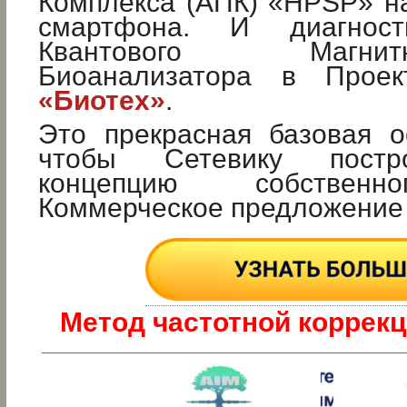
Комплекса (АПК) «HPSP» н
смартфона. И диагнос
Квантового Магнитно-
Биоанализатора в Проек
«Биотех»
.
Это прекрасная базовая о
чтобы Сетевику пост
концепцию собственн
Коммерческое предложени
Метод частотной коррекц