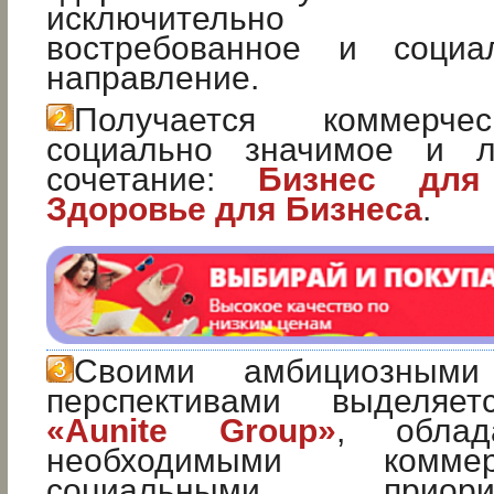
исключительно о
востребованное и социа
направление.
Получается коммерче
социально значимое и л
сочетание:
Бизнес для
Здоровье для Бизнеса
.
Своими амбициозным
перспективами выделяе
«Aunite Group»
, обла
необходимыми комм
социальными прио