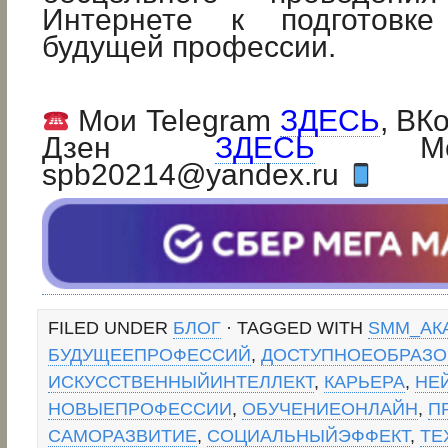
Интернете к подготовк
будущей профессии.
Мои Telegram
ЗДЕСЬ
, ВК
Дзен
ЗДЕСЬ
Мой 
spb20214@yandex.ru
FILED UNDER
БЛОГ
· TAGGED WITH
SMM_АК
БУДУЩЕЕПРОФЕССИЙ
,
ДОСТУПНОЕОБРАЗО
ИСКУССТВЕННЫЙИНТЕЛЛЕКТ
,
КАРЬЕРА
,
НЕ
НОВЫЕПРОФЕССИИ
,
ОБУЧЕНИЕОНЛАЙН
,
П
САМОРАЗВИТИЕ
,
СОЦИАЛЬНЫЙЭФФЕКТ
,
ТЕ