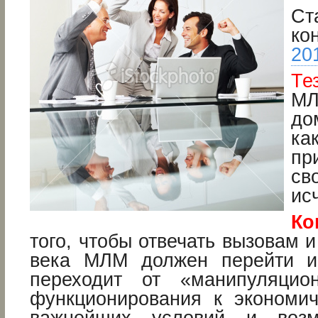
Ст
ко
20
Те
МЛ
до
к
пр
с
ис
Ко
того, чтобы отвечать вызовам 
века МЛМ должен перейти и
переходит от «манипуляцио
функционирования к экономи