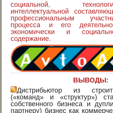
социальной, технол
интеллектуальной составляю
профессиональным участн
процесса и его деятельно
экономически и социальн
содержание.
ВЫВОДЫ:
Дистрибьютор из строи
(«команд» и «структур») ст
собственного бизнеса и дупли
партнеру) бизнес как коммерч