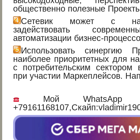
высокодоходные, перспект
общественно полезные Проекты
Сетевик может с на
задействовать современн
автоматизации бизнес-процессо
Использовать синергию 
наиболее приоритетных для на
с потребительским сектором
при участии Маркеплейсов. На
Мой WhatsApp и 
+79161168107,Скайп:vladimir19