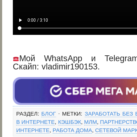
Мой WhatsApp и Telegram
Скайп: vladimir190153.
РАЗДЕЛ:
БЛОГ
· МЕТКИ:
ЗАРАБОТАТЬ БЕЗ
В ИНТЕРНЕТЕ
,
КЭШБЭК
,
МЛМ
,
ПАРТНЕРСТВ
ИНТЕРНЕТЕ
,
РАБОТА ДОМА
,
СЕТЕВОЙ МАР