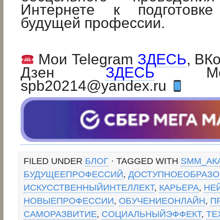
Интернете к подготовк
будущей профессии.
Мои Telegram
ЗДЕСЬ
, ВК
Дзен
ЗДЕСЬ
Мой 
spb20214@yandex.ru
FILED UNDER
БЛОГ
· TAGGED WITH
SMM_АК
БУДУЩЕЕПРОФЕССИЙ
,
ДОСТУПНОЕОБРАЗО
ИСКУССТВЕННЫЙИНТЕЛЛЕКТ
,
КАРЬЕРА
,
НЕ
НОВЫЕПРОФЕССИИ
,
ОБУЧЕНИЕОНЛАЙН
,
П
САМОРАЗВИТИЕ
,
СОЦИАЛЬНЫЙЭФФЕКТ
,
ТЕ