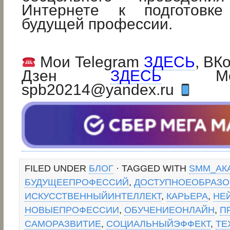
Интернете к подготовк
будущей профессии.
Мои Telegram
ЗДЕСЬ
, ВК
Дзен
ЗДЕСЬ
Мой 
spb20214@yandex.ru
FILED UNDER
БЛОГ
· TAGGED WITH
SMM_АК
БУДУЩЕЕПРОФЕССИЙ
,
ДОСТУПНОЕОБРАЗО
ИСКУССТВЕННЫЙИНТЕЛЛЕКТ
,
КАРЬЕРА
,
НЕ
НОВЫЕПРОФЕССИИ
,
ОБУЧЕНИЕОНЛАЙН
,
П
САМОРАЗВИТИЕ
,
СОЦИАЛЬНЫЙЭФФЕКТ
,
ТЕ