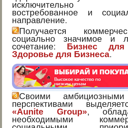
исключительно о
востребованное и социа
направление.
Получается коммерче
социально значимое и л
сочетание:
Бизнес для
Здоровье для Бизнеса
.
Своими амбициозным
перспективами выделяе
«Aunite Group»
, обла
необходимыми комм
социальными прио