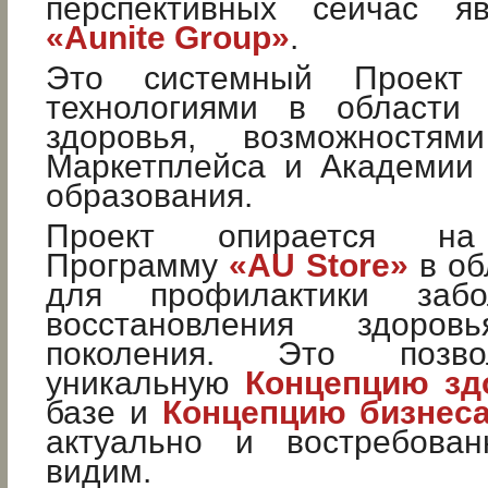
перспективных сейчас яв
«Aunite Group»
.
Это системный Проект
технологиями в области 
здоровья, возможностями
Маркетплейса и Академии 
образования.
Проект опирается на
Программу
«AU Store»
в об
для профилактики забо
восстановления здоров
поколения. Это позво
уникальную
Концепцию зд
базе и
Концепцию бизнес
актуально и востребова
видим.