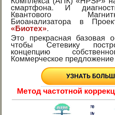
Комплекса (АПК) «HPSP» н
смартфона. И диагнос
Квантового Магнитно-
Биоанализатора в Проек
«Биотех»
.
Это прекрасная базовая о
чтобы Сетевику пост
концепцию собственн
Коммерческое предложени
Метод частотной коррекц