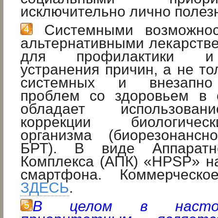
исключительно лично полез
Системными возможност
альтернативными лекарств
для профилактики и 
устранения причин, а не то
системных и внезапно
проблем со здоровьем в 
обладает использован
коррекции биологиче
организма (биорезонанс
БРТ). В виде Аппаратно
Комплекса (АПК) «HPSP» н
смартфона. Коммерческо
ЗДЕСЬ
.
В целом в настоя