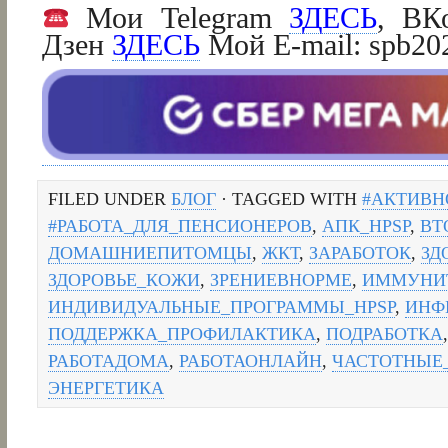
Мои Telegram
ЗДЕСЬ
, ВК
Дзен
ЗДЕСЬ
Мой E-mail: spb2
FILED UNDER
БЛОГ
· TAGGED WITH
#АКТИВН
#РАБОТА_ДЛЯ_ПЕНСИОНЕРОВ
,
АПК_HPSP
,
ВТ
ДОМАШНИЕПИТОМЦЫ
,
ЖКТ
,
ЗАРАБОТОК
,
ЗД
ЗДОРОВЬЕ_КОЖИ
,
ЗРЕНИЕВНОРМЕ
,
ИММУНИ
ИНДИВИДУАЛЬНЫЕ_ПРОГРАММЫ_HPSP
,
ИНФ
ПОДДЕРЖКА_ПРОФИЛАКТИКА
,
ПОДРАБОТКА
РАБОТАДОМА
,
РАБОТАОНЛАЙН
,
ЧАСТОТНЫЕ
ЭНЕРГЕТИКА