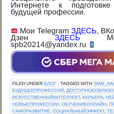
Интернете к подготовк
будущей профессии.
Мои Telegram
ЗДЕСЬ
, ВК
Дзен
ЗДЕСЬ
Мой 
spb20214@yandex.ru
FILED UNDER
БЛОГ
· TAGGED WITH
SMM_АК
БУДУЩЕЕПРОФЕССИЙ
,
ДОСТУПНОЕОБРАЗО
ИСКУССТВЕННЫЙИНТЕЛЛЕКТ
,
КАРЬЕРА
,
НЕ
НОВЫЕПРОФЕССИИ
,
ОБУЧЕНИЕОНЛАЙН
,
П
САМОРАЗВИТИЕ
,
СОЦИАЛЬНЫЙЭФФЕКТ
,
ТЕ