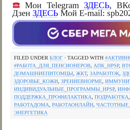
Мои Telegram
ЗДЕСЬ
, ВК
Дзен
ЗДЕСЬ
Мой E-mail: spb2
FILED UNDER
БЛОГ
· TAGGED WITH
#АКТИВН
#РАБОТА_ДЛЯ_ПЕНСИОНЕРОВ
,
АПК_HPSP
,
ВТ
ДОМАШНИЕПИТОМЦЫ
,
ЖКТ
,
ЗАРАБОТОК
,
ЗД
ЗДОРОВЬЕ_КОЖИ
,
ЗРЕНИЕВНОРМЕ
,
ИММУНИ
ИНДИВИДУАЛЬНЫЕ_ПРОГРАММЫ_HPSP
,
ИНФ
ПОДДЕРЖКА_ПРОФИЛАКТИКА
,
ПОДРАБОТКА
РАБОТАДОМА
,
РАБОТАОНЛАЙН
,
ЧАСТОТНЫЕ
ЭНЕРГЕТИКА