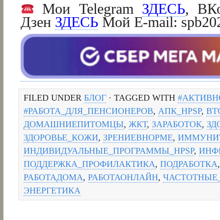
Мои Telegram
ЗДЕСЬ
, ВК
Дзен
ЗДЕСЬ
Мой E-mail: spb2
FILED UNDER
БЛОГ
· TAGGED WITH
#АКТИВН
#РАБОТА_ДЛЯ_ПЕНСИОНЕРОВ
,
АПК_HPSP
,
ВТ
ДОМАШНИЕПИТОМЦЫ
,
ЖКТ
,
ЗАРАБОТОК
,
ЗД
ЗДОРОВЬЕ_КОЖИ
,
ЗРЕНИЕВНОРМЕ
,
ИММУНИ
ИНДИВИДУАЛЬНЫЕ_ПРОГРАММЫ_HPSP
,
ИНФ
ПОДДЕРЖКА_ПРОФИЛАКТИКА
,
ПОДРАБОТКА
РАБОТАДОМА
,
РАБОТАОНЛАЙН
,
ЧАСТОТНЫЕ
ЭНЕРГЕТИКА